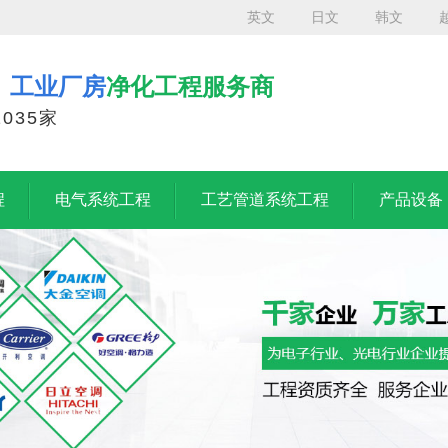
英文
日文
韩文
、工业厂房
净化工程服务商
035家
程
电气系统工程
工艺管道系统工程
产品设备