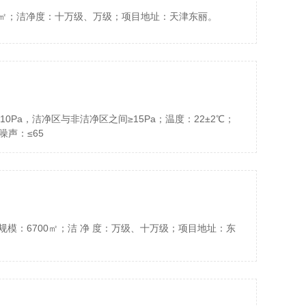
0㎡；洁净度：十万级、万级；项目地址：天津东丽。
0Pa，洁净区与非洁净区之间≥15Pa；温度：22±2℃；
噪声：≤65
模：6700㎡；洁 净 度：万级、十万级；项目地址：东