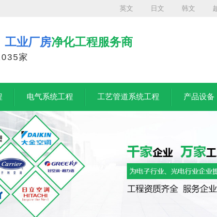
英文
日文
韩文
、工业厂房
净化工程服务商
035家
程
电气系统工程
工艺管道系统工程
产品设备