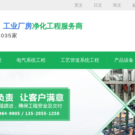
英文
日文
韩文
、工业厂房
净化工程服务商
035家
程
电气系统工程
工艺管道系统工程
产品设备