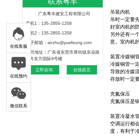
联系粤丰
吊装内机
广东粤丰建安工程有限公司
吊时一定要
手机1：135-2855-1258
好室内机的
手机2：135-2855-1258
另外还有一
意。室内机
电子邮箱：airzhu@yuefeung.com
在线客服
公司地址：广东省东莞市厚街镇东业路
装置冷媒铜
6 号东方国际9号楼
冷媒铜管一
立即咨询
在线留言
导致的冷媒
在线预约
存放时一定
充氮保压
充氮保压是
微信联系
装置冷凝水
空调运行都
度，有利于