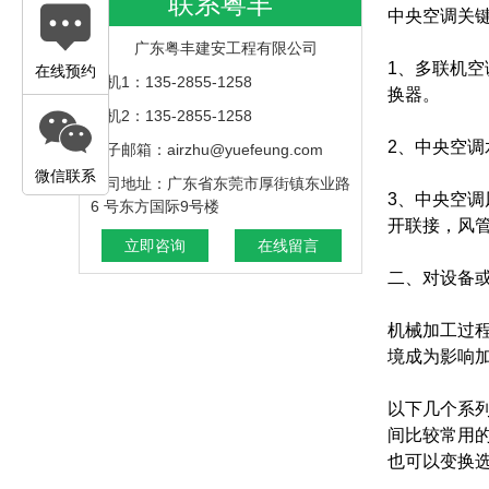
联系粤丰
中央空调关
广东粤丰建安工程有限公司
1、多联机
在线预约
手机1：135-2855-1258
换器。
手机2：135-2855-1258
2、中央空
电子邮箱：airzhu@yuefeung.com
微信联系
公司地址：广东省东莞市厚街镇东业路
3、中央空
6 号东方国际9号楼
开联接，风
立即咨询
在线留言
二、对设备
机械加工过
境成为影响加
以下几个系
间比较常用
也可以变换