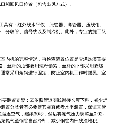
风口和回风口位置（包含出风方式）。
。工具有：红外线水平仪、胀管器、弯管器、压线钳、
管、分歧管、信号线以及制冷剂。此外，专业的施工队
查室内机的完整情况，再检查装置位置是否满足装置要
格，丝杆的顶部要用螺母锁紧，丝杆的下部采用双螺
，通常采用角钢进行固定，防止室内机工作时摇晃。室
有必要装置支架；②依照管道实践衔接长度下料，减少焊
④装置分歧管有必要使其竖直或者水平装置，保证直管
气驱逐空气，继续30秒，然后将氮气压力调整至0.02-
继续充氮气至铜管自然冷却，减少铜管内部残渣堆积。