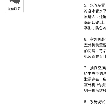
5、水管装置
微信联系
冷凝水管水
质进入，还
保证1%以
字形，防备
6、室外机装
室外机装置要
的间隔，背后
机装置在百叶
7、抽真空加
给中央空调系
泄漏存在，应
室外机上说
则开机后继
8、系统调试