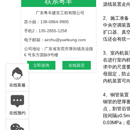
联系粤丰
源线装置走
广东粤丰建安工程有限公司
2、施工准备
苏小姐：138-0964-9905
中央空调装
手机2：135-2855-1258
扩口器、真
伍还会有统
电子邮箱：airzhu@yuefeung.com
公司地址：广东省东莞市厚街镇东业路
3、室内机装
6 号东方国际9号楼
在进行室内
立即咨询
在线留言
求中的尺度
母固定，防
内机装置可
在线客服
4、铜管装置
铜管的壁厚
点，割管后
在线预约
段间隔≥0.
0.03MP