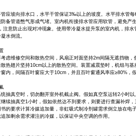
平管应坡向排水口，水平干管保证3‰以上的坡度。水平排水管每
能防备管道憋气形成气堵。室内机衔接排水管应用软管，避免产
上，注意防止出现对冲现象。使用带冷凝水提升泵的室内机，排水
冷凝水倒流。
置
考虑维修空间和散热空间，风扇正对面坚持2m间隔无遮挡物，侧面
散热翅片坚持10cm以上的散热空间。装置减震垫时，机组与基
窗内，间隔百叶窗应大于10cm，并且百叶窗通风率应≥80%
氟
统抽真空时，切勿翻开室外机截止阀。假如真空泵运转2小时以上，
继续抽真空1小时，假如依然达不到要求，则要进行查漏补焊，直到
明书的要求计算冷媒追加量，非虹吸式制冷剂罐需求倒立放在电
续追加剩余需求灌注的冷媒，以保证中央空调的作用。