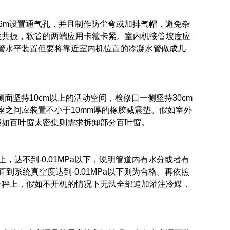
6m设置通气孔，并且制作防尘弯或加排气帽，避免杂
生共振，软管的两端应用卡箍卡紧。室内机接管坡度应
管水平装置但要将靠近室内机位置的冷凝水管做成几
坚持10cm以上的活动空间，检修口一侧坚持30cm
座之间应装置不小于10mm厚的橡胶减震垫。假如室外
，假如百叶窗太密集则需求拆卸部分百叶窗。
达不到-0.01MPa以下，说明管道内有水分或者有
系统真空度达到-0.01MPa以下则为合格。再依照
子秤上，假如不开机的情况下无法全部追加灌注冷媒，