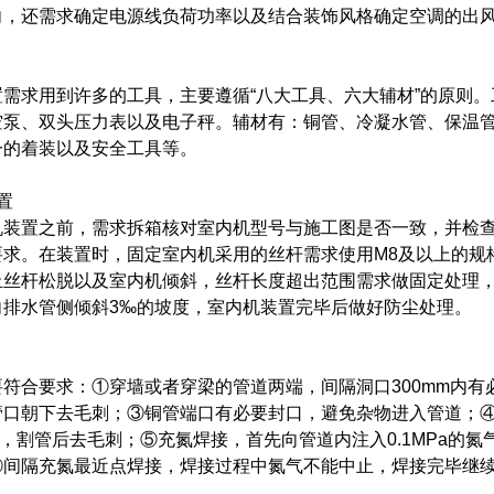
向，还需求确定电源线负荷功率以及结合装饰风格确定空调的出
置需求用到许多的工具，主要遵循“八大工具、六大辅材”的原则
空泵、双头压力表以及电子秤。辅材有：铜管、冷凝水管、保温
一的着装以及安全工具等。
置
机装置之前，需求拆箱核对室内机型号与施工图是否一致，并检
要求。在装置时，固定室内机采用的丝杆需求使用M8及以上的规
止丝杆松脱以及室内机倾斜，丝杆长度超出范围需求做固定处理
向排水管侧倾斜3‰的坡度，室内机装置完毕后做好防尘处理。
要符合要求：①穿墙或者穿梁的管道两端，间隔洞口300mm内
管口朝下去毛刺；③铜管端口有必要封口，避免杂物进入管道；
5m，割管后去毛刺；⑤充氮焊接，首先向管道内注入0.1MPa的氮
a；⑥间隔充氮最近点焊接，焊接过程中氮气不能中止，焊接完毕