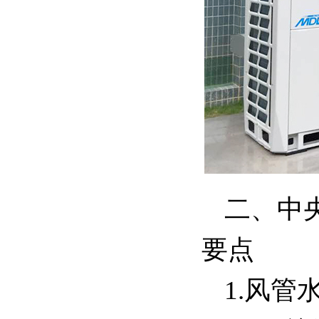
二、中
要点
1.风