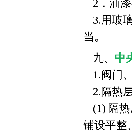
2．油
3.用
当。
九、
中
1.阀
2.隔
(1)
铺设平整