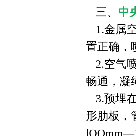
三、
中
1.金
置正确
2.空
畅通，凝
3.预
形肋板，
lOOmm―