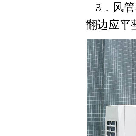
3．风
翻边应平