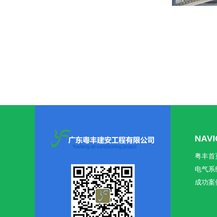
NAV
粤丰首
电气系
成功案