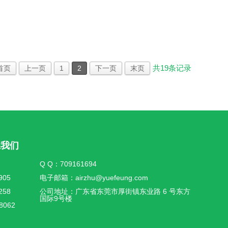
共
19
条记录
首页
上一页
1
2
下一页
末页
系我们
Q Q：709161694
905
电子邮箱：airzhu@yuefeung.com
258
公司地址：广东省东莞市厚街镇东业路 6 号东方
国际9号楼
8062