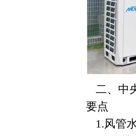
二、中
要点
1.风