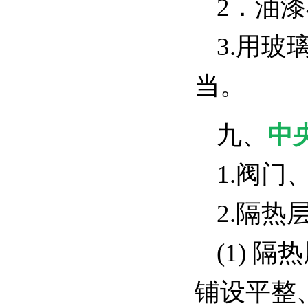
2．油
3.用
当。
九、
中
1.阀
2.隔
(1)
铺设平整