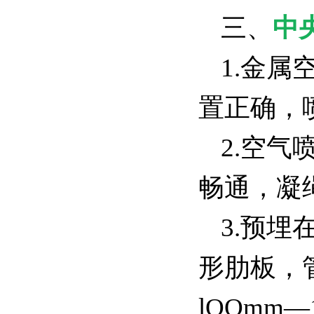
三、
中
1.金
置正确
2.空
畅通，凝
3.预
形肋板，
lOOmm―