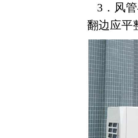
3．风
翻边应平