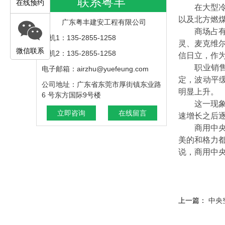
联系粤丰
在线预约
在大型冷水
以及北方燃
广东粤丰建安工程有限公司
商场占有率
手机1：135-2855-1258
灵、麦克维
微信联系
手机2：135-2855-1258
信日立，作
职业销售专
电子邮箱：airzhu@yuefeung.com
定，波动平
公司地址：广东省东莞市厚街镇东业路
明显上升。
6 号东方国际9号楼
这一现象说
立即咨询
在线留言
速增长之后
商用中央空
美的和格力
说，商用中
上一篇：
中央