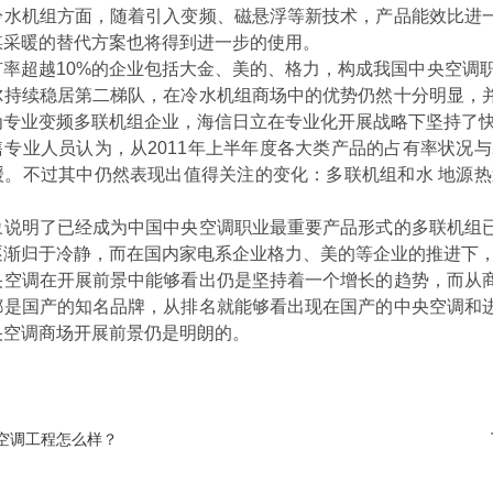
机组方面，随着引入变频、磁悬浮等新技术，产品能效比进一
煤采暖的替代方案也将得到进一步的使用。
超越10%的企业包括大金、美的、格力，构成我国中央空调职
尔持续稳居第二梯队，在冷水机组商场中的优势仍然十分明显，
为专业变频多联机组企业，海信日立在专业化开展战略下坚持了
业人员认为，从2011年上半年度各大类产品的占有率状况与2
缓。不过其中仍然表现出值得关注的变化：多联机组和水 地源热
明了已经成为中国中央空调职业最重要产品形式的多联机组已
逐渐归于冷静，而在国内家电系企业格力、美的等企业的推进下
调在开展前景中能够看出仍是坚持着一个增长的趋势，而从商
都是国产的知名品牌，从排名就能够看出现在国产的中央空调和
央空调商场开展前景仍是明朗的。
空调工程怎么样？