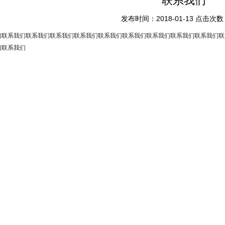
联系我们
发布时间：2018-01-13 点击次数
们
联系我们
联系我们
联系我们
联系我们
联系我们
联系我们
联系我们
联系我们
联系我们
联
们
联系我们